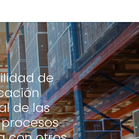
ilidad de
icación
al de las
 procesos
a con otros