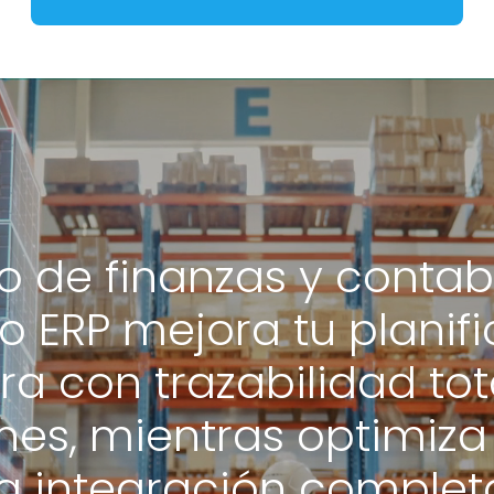
o de finanzas y contab
o ERP mejora tu planif
ra con trazabilidad tot
nes, mientras optimiza
la integración complet