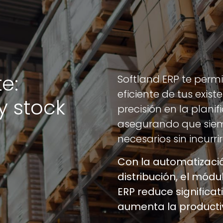
te:
Softland ERP te perm
eficiente de tus exis
y stock
precisión en la planif
asegurando que siem
necesarios sin incurri
Con la automatizaci
distribución,
el módul
ERP
reduce significa
aumenta la producti