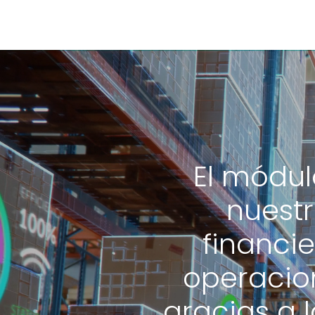
El módul
nuestr
financie
operacio
gracias a 