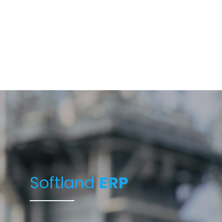
Softland
ERP