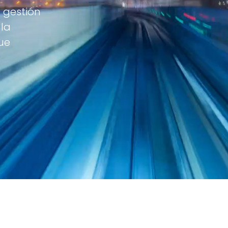
 gestión
 la
que