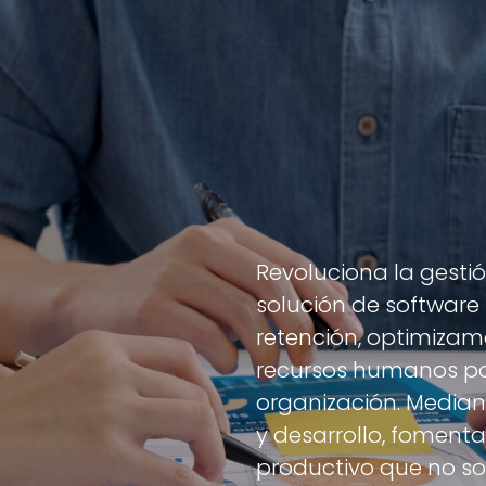
Revoluciona la gesti
solución de software
retención, optimizam
recursos humanos par
organización. Median
y desarrollo, fomen
productivo que no sol