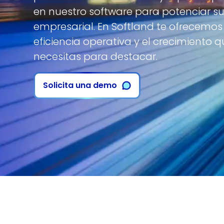
en nuestro software para potenciar su
empresarial. En Softland te ofrecemos
eficiencia operativa y el crecimiento 
necesitas para destacar.
Solicita una demo