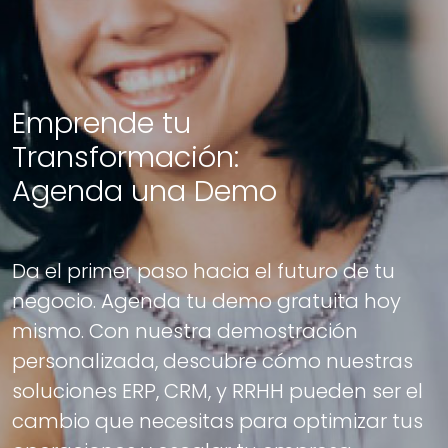
Emprende tu
Transformación:
Agenda una Demo
Da el primer paso hacia el futuro de tu
negocio. Agenda tu demo gratuita hoy
mismo. Con nuestra demostración
personalizada, descubre cómo nuestras
soluciones ERP, CRM, y RRHH pueden ser el
cambio que necesitas para optimizar tus