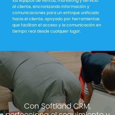
los equipos de ventas, marketing y servicio
al cliente, sincronizando información y
comunicaciones para un enfoque unificado
hacia el cliente, apoyado por herramientas
que facilitan el acceso y la comunicación en
tiempo real desde cualquier lugar.
Con Softland CRM,
perfecciona el seguimiento y