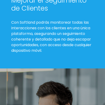
Mejorar el Seguimiento
de Clientes
Con Softland podrás monitorear todas las
interacciones con los clientes en una única
plataforma, asegurando un seguimiento
coherente y detallado que no deja escapar
oportunidades, con acceso desde cualquier
dispositivo móvil.