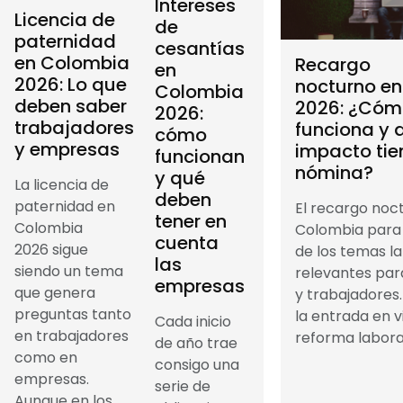
Intereses
Licencia de
de
paternidad
cesantías
en Colombia
Recargo
en
2026: Lo que
nocturno e
Colombia
deben saber
2026: ¿Cóm
2026:
trabajadores
funciona y 
cómo
y empresas
impacto tie
funcionan
nómina?
y qué
La licencia de
deben
paternidad en
El recargo noc
tener en
Colombia
Colombia para
cuenta
2026 sigue
de los temas l
las
siendo un tema
relevantes pa
empresas
que genera
y trabajadores
preguntas tanto
la entrada en v
Cada inicio
en trabajadores
reforma laboral
de año trae
como en
consigo una
empresas.
serie de
Aunque en los