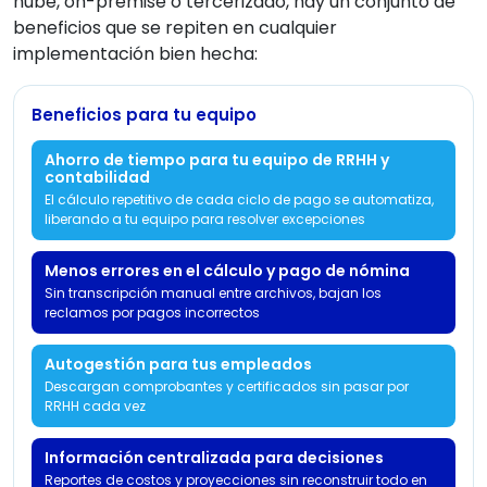
nube, on-premise o tercerizado, hay un conjunto de
beneficios que se repiten en cualquier
implementación bien hecha:
Beneficios para tu equipo
Ahorro de tiempo para tu equipo de RRHH y
contabilidad
El cálculo repetitivo de cada ciclo de pago se automatiza,
liberando a tu equipo para resolver excepciones
Menos errores en el cálculo y pago de nómina
Sin transcripción manual entre archivos, bajan los
reclamos por pagos incorrectos
Autogestión para tus empleados
Descargan comprobantes y certificados sin pasar por
RRHH cada vez
Información centralizada para decisiones
Reportes de costos y proyecciones sin reconstruir todo en