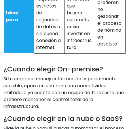
prefieren
estrictos
que
no
Ideal
de
buscan
gestionar
para
seguridad
automatiz
el proceso
de datos o
ar sin
de nómina
sin buena
invertir en
en
conexión a
infraestruc
absoluto
internet
tura
¿Cuando elegir On-premise?
Si tu empresa maneja información especialmente
sensible, opera en una zona con conectividad
limitada, o ya cuenta con un equipo de TI robusto que
prefiere mantener el control total de la
infraestructura.
¿Cuando elegir en la nube o SaaS?
Elige la nube o SaaS si buscas automatizar el proceso