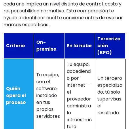
cada uno implica un nivel distinto de control, costo y
responsabilidad normativa. Esta comparación te
ayuda a identificar cuál te conviene antes de evaluar
marcas específicas.
Terceriza
On-
Criterio
En la nube
ción
premise
(BPO)
Tu equipo,
accediend
Tu equipo,
o por
Un tercero
con el
internet —
especializa
Quién
software
el
do, tú solo
opera el
instalado
proveedor
supervisas
proceso
en tus
administra
el
propios
la
resultado
servidores
infraestruc
tura