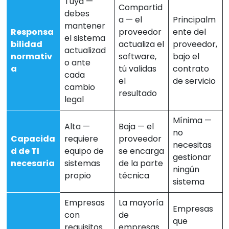
Tuya —
Compartid
debes
a — el
Principalm
mantener
Responsa
proveedor
ente del
el sistema
bilidad
actualiza el
proveedor,
actualizad
normativ
software,
bajo el
o ante
a
tú validas
contrato
cada
el
de servicio
cambio
resultado
legal
Mínima —
Alta —
Baja — el
no
Capacida
requiere
proveedor
necesitas
d de TI
equipo de
se encarga
gestionar
necesaria
sistemas
de la parte
ningún
propio
técnica
sistema
Empresas
La mayoría
Empresas
con
de
que
requisitos
empresas