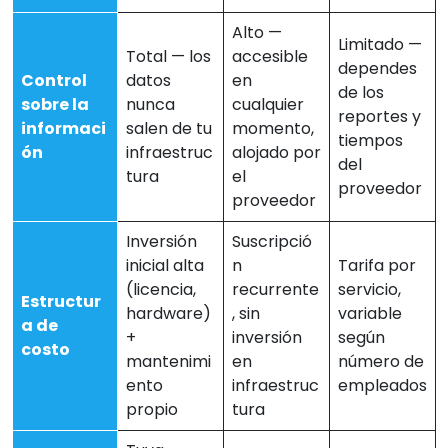
Alto —
Limitado —
Total — los
accesible
dependes
Control
datos
en
de los
sobre la
nunca
cualquier
reportes y
informaci
salen de tu
momento,
tiempos
ón
infraestruc
alojado por
del
tura
el
proveedor
proveedor
Inversión
Suscripció
inicial alta
n
Tarifa por
(licencia,
recurrente
servicio,
Estructur
hardware)
, sin
variable
a de
+
inversión
según
costo
mantenimi
en
número de
ento
infraestruc
empleados
propio
tura