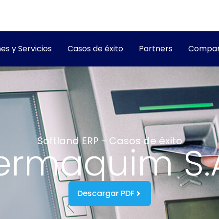
es y Servicios
Casos de éxito
Partners
Compañ
Softland ERP - Casos de éxito
ermaquim S.
Descargar PDF