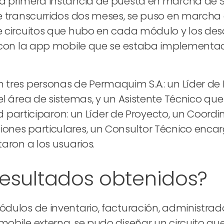
a primera instancia de puesta en marcha de S
e transcurridos dos meses, se puso en marcha e
 circuitos que hubo en cada módulo y los desa
 con la app mobile que se estaba implementado
tres personas de Permaquim S.A.: un Líder de P
l área de sistemas, y un Asistente Técnico que
and participaron: un Líder de Proyecto, un Coor
nes particulares, un Consultor Técnico encarga
aron a los usuarios.
resultados obtenidos?
dulos de inventario, facturación, administrador
obile externa, se pudo diseñar un circuito qu