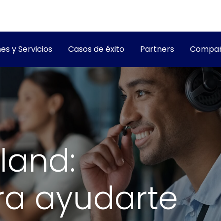
es y Servicios
Casos de éxito
Partners
Compañ
land:
ra ayudarte