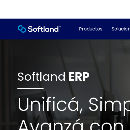
Productos
Solucion
Softland
ERP
Unificá, Simp
Avanzá con 