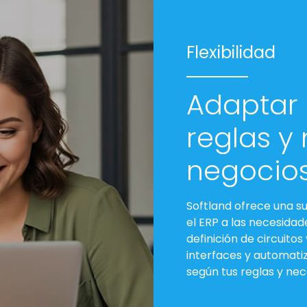
Flexibilidad
Adaptar 
reglas y
negocio
Softland ofrece una s
el ERP a las necesida
definición de circuitos
interfaces y automati
según tus reglas y nec