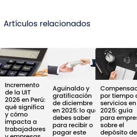
Artículos relacionados
Incremento
Aguinaldo y
Compensac
de la UIT
gratificación
por tiempo 
2026 en Perú:
de diciembre
servicios en
qué significa
en 2025: lo que
2025: guía
y cómo
debes saber
para empre
impacta a
para recibir o
sobre el
trabajadores
pagar este
depósito de
y empresas