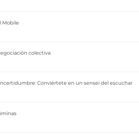
d Mobile
negociación colectiva
 incertidumbre: Conviértete en un sensei del escuchar
nóminas