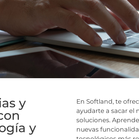
as y
En Softland, te ofr
ayudarte a sacar el
 con
soluciones. Aprende
ogía y
nuevas funcionalida
tecnológicos más re