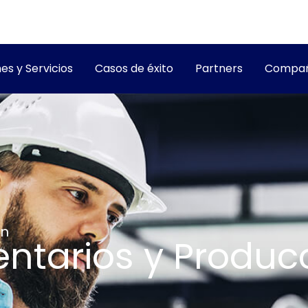
es y Servicios
Casos de éxito
Partners
Compañ
ón
entarios y Produc