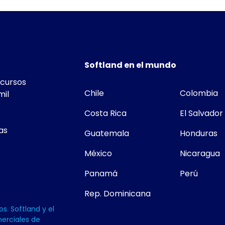
Softland en el mundo
ecursos
Chile
Colombia
mil
Costa Rica
El Salvador
as
Guatemala
Honduras
México
Nicaragua
Panamá
Perú
Rep. Dominicana
s. Softland y el
erciales de