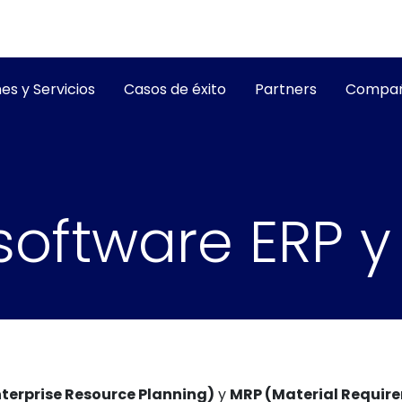
es y Servicios
Casos de éxito
Partners
Compañ
software ERP y
nterprise Resource Planning)
y
MRP (Material Requir