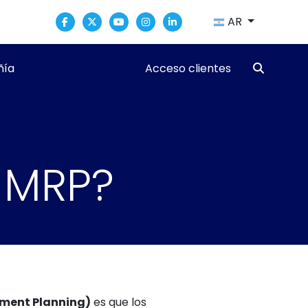
AR
ía
Acceso clientes
 MRP?
ement Planning)
es que los