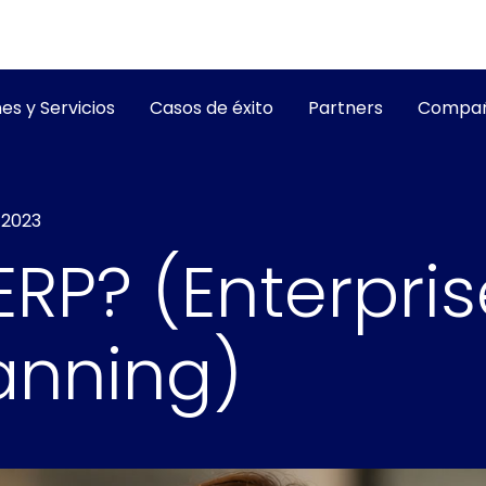
es y Servicios
Casos de éxito
Partners
Compañ
 2023
RP? (Enterpris
anning)