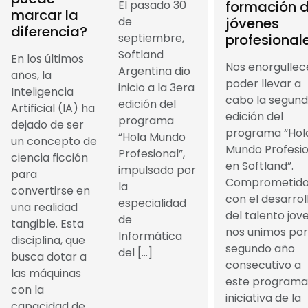
formación 
El pasado 30
marcar la
jóvenes
de
diferencia?
profesional
septiembre,
Softland
En los últimos
Nos enorgullec
Argentina dio
años, la
poder llevar a
inicio a la 3era
Inteligencia
cabo la segun
edición del
Artificial (IA) ha
edición del
programa
dejado de ser
programa “Hol
“Hola Mundo
un concepto de
Mundo Profesio
Profesional”,
ciencia ficción
en Softland”.
impulsado por
para
Comprometido
la
convertirse en
con el desarrol
especialidad
una realidad
del talento jove
de
tangible. Esta
nos unimos por
Informática
disciplina, que
segundo año
del […]
busca dotar a
consecutivo a
las máquinas
este programa
con la
iniciativa de la
capacidad de