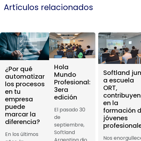
Artículos relacionados
Hola
¿Por qué
Softland ju
Mundo
automatizar
a escuela
Profesional:
los procesos
ORT,
3era
en tu
contribuye
edición
empresa
en la
puede
formación 
El pasado 30
marcar la
jóvenes
de
diferencia?
profesional
septiembre,
Softland
En los últimos
Nos enorgullec
Argentina dio