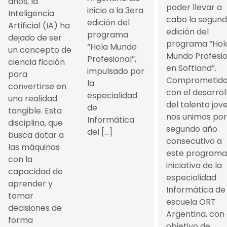
años, la
poder llevar a
inicio a la 3era
Inteligencia
cabo la segun
edición del
Artificial (IA) ha
edición del
programa
dejado de ser
programa “Hol
“Hola Mundo
un concepto de
Mundo Profesio
Profesional”,
ciencia ficción
en Softland”.
impulsado por
para
Comprometido
la
convertirse en
con el desarrol
especialidad
una realidad
del talento jove
de
tangible. Esta
nos unimos por
Informática
disciplina, que
segundo año
del […]
busca dotar a
consecutivo a
las máquinas
este programa
con la
iniciativa de la
capacidad de
especialidad
aprender y
Informática de 
tomar
escuela ORT
decisiones de
Argentina, con 
forma
objetivo de