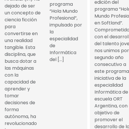
edición del
programa
dejado de ser
programa “Hol
“Hola Mundo
un concepto de
Mundo Profesio
Profesional”,
ciencia ficción
en Softland”.
impulsado por
para
Comprometido
la
convertirse en
con el desarrol
especialidad
una realidad
del talento jove
de
tangible. Esta
nos unimos por
Informática
disciplina, que
segundo año
del […]
busca dotar a
consecutivo a
las máquinas
este programa
con la
iniciativa de la
capacidad de
especialidad
aprender y
Informática de 
tomar
escuela ORT
decisiones de
Argentina, con 
forma
objetivo de
autónoma, ha
promover el
revolucionado
desarrollo de l