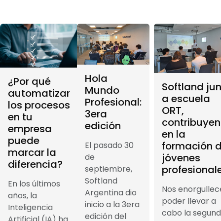
Hola
¿Por qué
Softland ju
Mundo
automatizar
a escuela
Profesional:
los procesos
ORT,
3era
en tu
contribuye
edición
empresa
en la
puede
formación 
El pasado 30
marcar la
jóvenes
de
diferencia?
profesional
septiembre,
Softland
En los últimos
Nos enorgullec
Argentina dio
años, la
poder llevar a
inicio a la 3era
Inteligencia
cabo la segun
edición del
Artificial (IA) ha