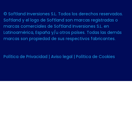
© Softland Inversiones S.L. Todos los derechos reservados.
Softland y el logo de Softland son marcas registradas o
marcas comerciales de Softland Inversiones S.L. en
Latinoamérica, España y/u otros países. Todas las demás
marcas son propiedad de sus respectivos fabricantes.
Política de Privacidad
|
Aviso legal
|
Política de Cookies