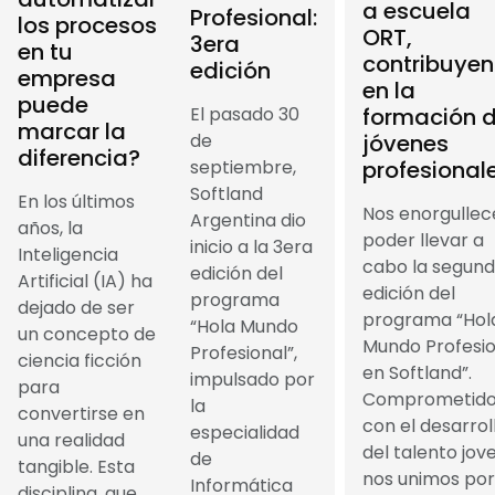
a escuela
Profesional:
los procesos
ORT,
3era
en tu
contribuye
edición
empresa
en la
puede
formación 
El pasado 30
marcar la
jóvenes
de
diferencia?
profesional
septiembre,
Softland
En los últimos
Nos enorgullec
Argentina dio
años, la
poder llevar a
inicio a la 3era
Inteligencia
cabo la segun
edición del
Artificial (IA) ha
edición del
programa
dejado de ser
programa “Hol
“Hola Mundo
un concepto de
Mundo Profesio
Profesional”,
ciencia ficción
en Softland”.
impulsado por
para
Comprometido
la
convertirse en
con el desarrol
especialidad
una realidad
del talento jove
de
tangible. Esta
nos unimos por
Informática
disciplina, que