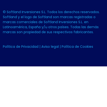
© Softland Inversiones S.L. Todos los derechos reservados.
Softland y el logo de Softland son marcas registradas o
marcas comerciales de Softland Inversiones S.L. en
Latinoamérica, España y/u otros países. Todas las demás
marcas son propiedad de sus respectivos fabricantes.
Política de Privacidad
|
Aviso legal
|
Política de Cookies