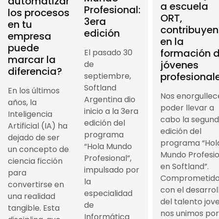
automatizar
a escuela
Profesional:
los procesos
ORT,
3era
en tu
contribuye
edición
empresa
en la
puede
formación 
El pasado 30
marcar la
jóvenes
de
diferencia?
profesional
septiembre,
Softland
En los últimos
Nos enorgullec
Argentina dio
años, la
poder llevar a
inicio a la 3era
Inteligencia
cabo la segun
edición del
Artificial (IA) ha
edición del
programa
dejado de ser
programa “Hol
“Hola Mundo
un concepto de
Mundo Profesio
Profesional”,
ciencia ficción
en Softland”.
impulsado por
para
Comprometido
la
convertirse en
con el desarrol
especialidad
una realidad
del talento jove
de
tangible. Esta
nos unimos por
Informática