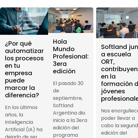
Hola
¿Por qué
Softland ju
Mundo
automatizar
a escuela
Profesional:
los procesos
ORT,
3era
en tu
contribuye
edición
empresa
en la
puede
formación 
El pasado 30
marcar la
jóvenes
de
diferencia?
profesional
septiembre,
Softland
En los últimos
Nos enorgullec
Argentina dio
años, la
poder llevar a
inicio a la 3era
Inteligencia
cabo la segun
edición del
Artificial (IA) ha
edición del
programa
dejado de ser