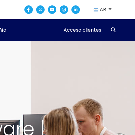
AR
ía
Acceso clientes
are |