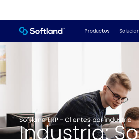
Productos
Solucion
Softland ERP - Clientes por industria
Industria: S