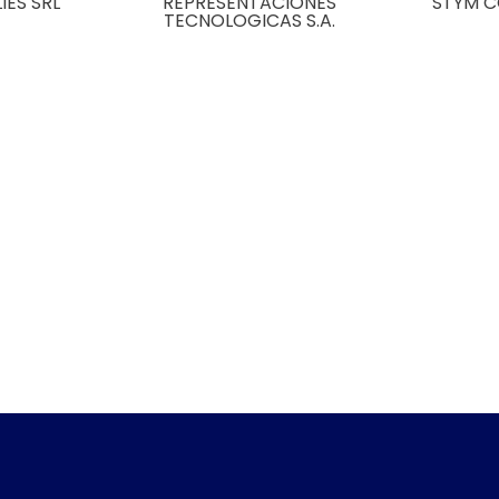
IES SRL
REPRESENTACIONES
STYM 
TECNOLOGICAS S.A.