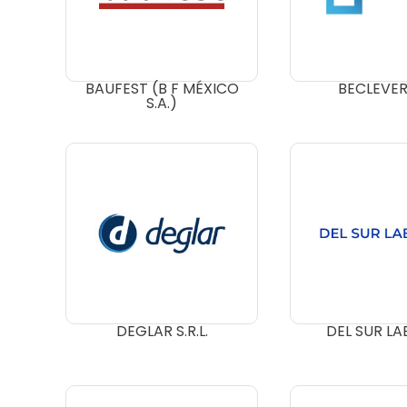
BAUFEST (B F MÉXICO
BECLEVER 
S.A.)
DEGLAR S.R.L.
DEL SUR LA