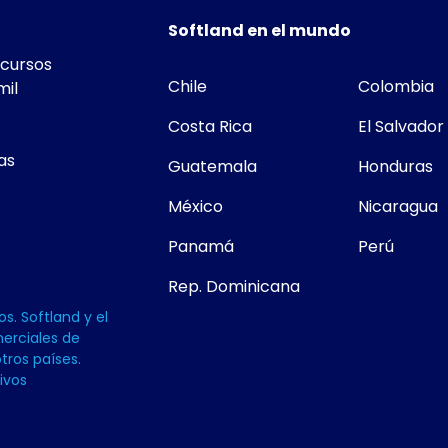
Softland en el mundo
ecursos
Chile
Colombia
mil
Costa Rica
El Salvador
as
Guatemala
Honduras
México
Nicaragua
Panamá
Perú
Rep. Dominicana
s. Softland y el
erciales de
tros países.
ivos