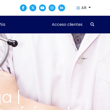
AR
ía
Acceso clientes
a |