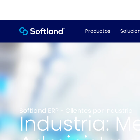
Productos
Solucion
Softland ERP - Clientes por industria
Industria: M