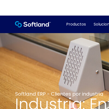
Productos
Solucion
Softland ERP - Clientes por industria
Industria: E