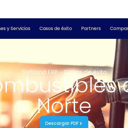
es y Servicios
Casos de éxito
Partners
Compañ
Softland ERP - Casos de éxito
mbustibles 
Norte
Descargar PDF