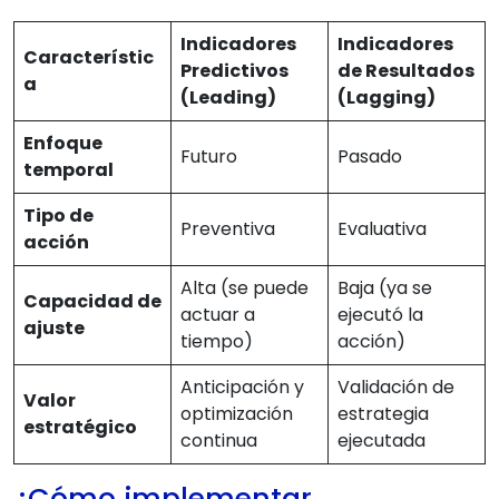
Indicadores
Indicadores
Característic
Predictivos
de Resultados
a
(Leading)
(Lagging)
Enfoque
Futuro
Pasado
temporal
Tipo de
Preventiva
Evaluativa
acción
Alta (se puede
Baja (ya se
Capacidad de
actuar a
ejecutó la
ajuste
tiempo)
acción)
Anticipación y
Validación de
Valor
optimización
estrategia
estratégico
continua
ejecutada
¿Cómo implementar