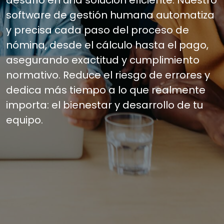
desafío en una solución eficiente.
Nuestro
software de gestión humana
automatiza
y precisa cada paso del proceso de
nómina, desde el cálculo hasta el pago,
asegurando exactitud y cumplimiento
normativo. Reduce el riesgo de errores y
dedica más tiempo a lo que realmente
importa: el bienestar y desarrollo de tu
equipo.