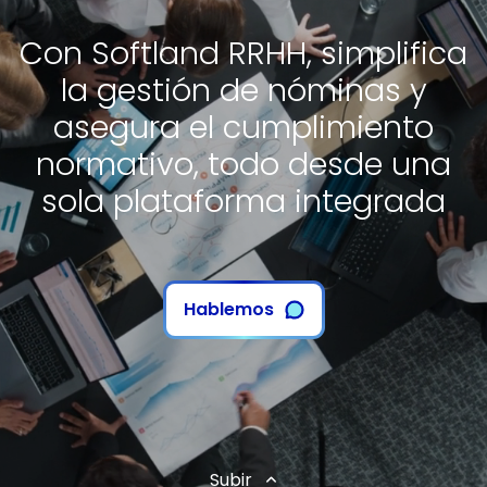
Con Softland RRHH, simplifica
la gestión de nóminas y
asegura el cumplimiento
normativo, todo desde una
sola plataforma integrada
Hablemos
Subir