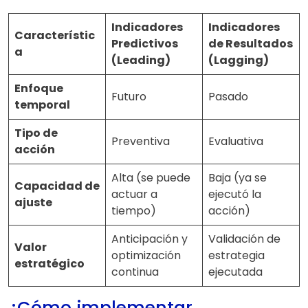
Indicadores
Indicadores
Característic
Predictivos
de Resultados
a
(Leading)
(Lagging)
Enfoque
Futuro
Pasado
temporal
Tipo de
Preventiva
Evaluativa
acción
Alta (se puede
Baja (ya se
Capacidad de
actuar a
ejecutó la
ajuste
tiempo)
acción)
Anticipación y
Validación de
Valor
optimización
estrategia
estratégico
continua
ejecutada
¿Cómo implementar