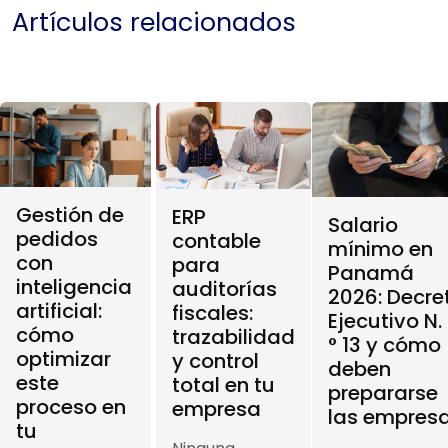
Artículos relacionados
Gestión de
ERP
Salario
pedidos
contable
mínimo en
con
para
Panamá
inteligencia
auditorías
2026: Decre
artificial:
fiscales:
Ejecutivo N.
cómo
trazabilidad
° 13 y cómo
optimizar
y control
deben
este
total en tu
prepararse
proceso en
empresa
las empres
tu