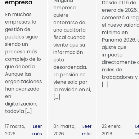
Ninguna
empresa
Desde el 16 de
empresa
enero de 2026,
En muchas
quiere
comenzó a reg
empresas, la
enterarse de
el nuevo salari
gestión de
una auditoría
mínimo en
pedidos sigue
fiscal cuando
Panamá 2026, 
siendo un
siente que su
ajuste que
proceso más
información
impacta
complejo de lo
está
directamente 
que debería.
desordenada.
miles de
Aunque las
La presión no
trabajadores y
organizaciones
viene solo por
[…]
han avanzado
la revisión en sí,
en
[…]
digitalización,
todavía […]
17 marzo,
Leer
04 marzo,
Leer
22 enero,
L
2026
más
2026
más
2026
m