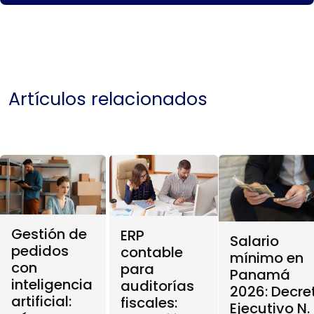
Artículos relacionados
Gestión de
ERP
Salario
pedidos
contable
mínimo en
con
para
Panamá
inteligencia
auditorías
2026: Decre
artificial:
fiscales:
Ejecutivo N.