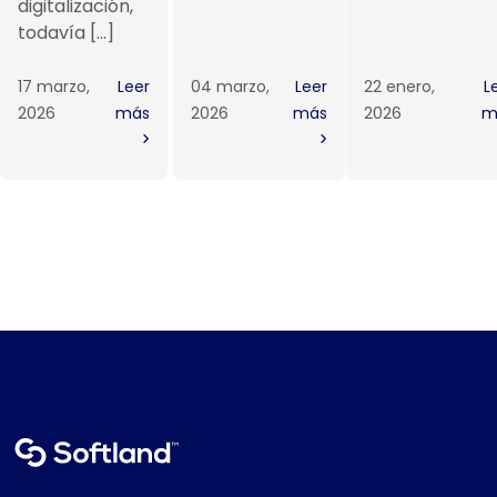
digitalización,
todavía […]
17 marzo,
Leer
04 marzo,
Leer
22 enero,
L
2026
más
2026
más
2026
m