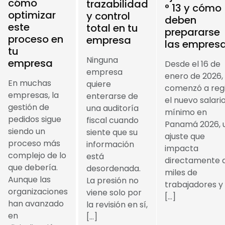
cómo
trazabilidad
° 13 y cómo
optimizar
y control
deben
este
total en tu
prepararse
proceso en
empresa
las empres
tu
Ninguna
empresa
Desde el 16 de
empresa
enero de 2026,
En muchas
quiere
comenzó a reg
empresas, la
enterarse de
el nuevo salari
gestión de
una auditoría
mínimo en
pedidos sigue
fiscal cuando
Panamá 2026, 
siendo un
siente que su
ajuste que
proceso más
información
impacta
complejo de lo
está
directamente 
que debería.
desordenada.
miles de
Aunque las
La presión no
trabajadores y
organizaciones
viene solo por
[…]
han avanzado
la revisión en sí,
en
[…]