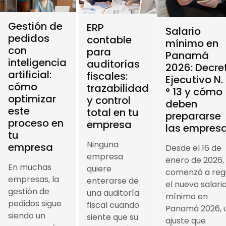
Gestión de
ERP
Salario
pedidos
contable
mínimo en
con
para
Panamá
inteligencia
auditorías
2026: Decre
artificial:
fiscales:
Ejecutivo N.
cómo
trazabilidad
° 13 y cómo
optimizar
y control
deben
este
total en tu
prepararse
proceso en
empresa
las empres
tu
Ninguna
empresa
Desde el 16 de
empresa
enero de 2026,
En muchas
quiere
comenzó a reg
empresas, la
enterarse de
el nuevo salari
gestión de
una auditoría
mínimo en
pedidos sigue
fiscal cuando
Panamá 2026, 
siendo un
siente que su
ajuste que