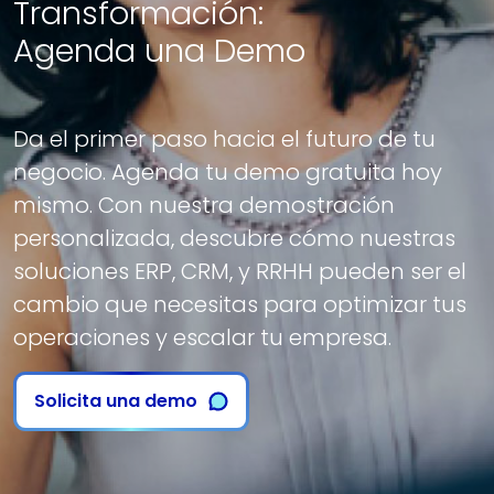
Transformación:
Agenda una Demo
Da el primer paso hacia el futuro de tu
negocio. Agenda tu demo gratuita hoy
mismo. Con nuestra demostración
personalizada, descubre cómo nuestras
soluciones ERP, CRM, y RRHH pueden ser el
cambio que necesitas para optimizar tus
operaciones y escalar tu empresa.
Solicita una demo