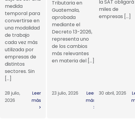
la SAT obligará
Tributaria en
medida
miles de
Guatemala,
temporal para
empresas […]
aprobada
convertirse en
mediante el
una modalidad
Decreto 13-2026,
de trabajo
representa uno
cada vez más
de los cambios
utilizada por
más relevantes
empresas de
en materia del […]
distintos
sectores. Sin
[…]
28 julio,
Leer
23 julio, 2026
Leer
30 abril, 2026
L
2026
más
más
m