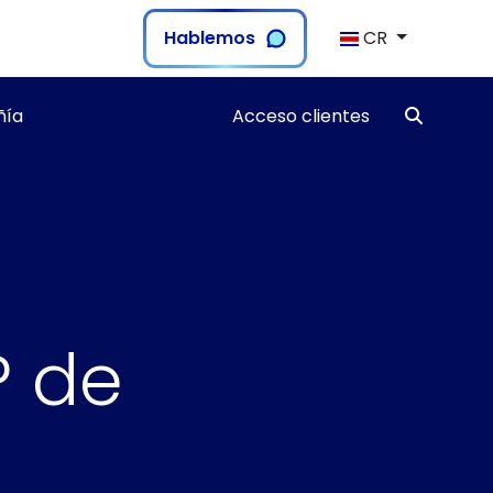
Hablemos
CR
ía
Acceso clientes
P de