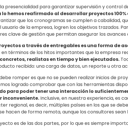
a presencialidad para garantizar supervisión y control de
 lo hemos reafirmado al desarrollar proyectos 100%
antizar que los cronogramas se cumplen a cabalidad, que
 usuario de la empresa, logren los objetivos trazados. P
res clave de gestión que permitan asegurar los avances 
proyectos a través de entregables es una forma de 
en términos de los hitos importantes que la empresa req
concretos, realistas en tiempo y bien ejecutados.
Tod
ducto recibido: una carga de datos, un reporte u otra act
ebe romper es que no se pueden realizar inicios de proy
hemos logrado comprobar que con las herramientas dispon
iado para poder tener una interacción lo suficiente
r inconveniente.
Inclusive, en nuestra experiencia, es
er regional, es decir, múltiples países en los que se deb
se hacen de forma remota, aunque los consultores sean l
yecto es de las dos partes, por lo que es siempre impor