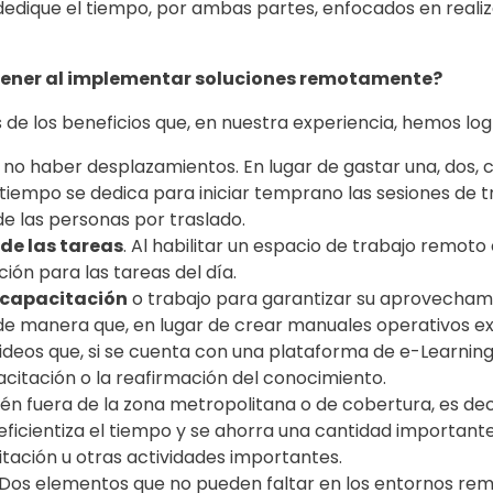
dedique el tiempo, por ambas partes, enfocados en realiz
tener al implementar soluciones remotamente?
 de los beneficios que, en nuestra experiencia, hemos lo
 no haber desplazamientos. En lugar de gastar una, dos, c
e tiempo se dedica para iniciar temprano las sesiones de 
de las personas por traslado.
de las tareas
. Al habilitar un espacio de trabajo remoto
ión para las tareas del día.
 capacitación
o trabajo para garantizar su aprovechami
 de manera que, en lugar de crear manuales operativos ex
ideos que, si se cuenta con una plataforma de e-Learning
citación o la reafirmación del conocimiento.
n fuera de la zona metropolitana o de cobertura, es dec
 eficientiza el tiempo y se ahorra una cantidad important
tación u otras actividades importantes.
 Dos elementos que no pueden faltar en los entornos r