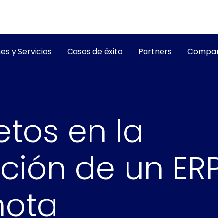
es y Servicios
Casos de éxito
Partners
Compañ
etos en la
ión de un ER
mota