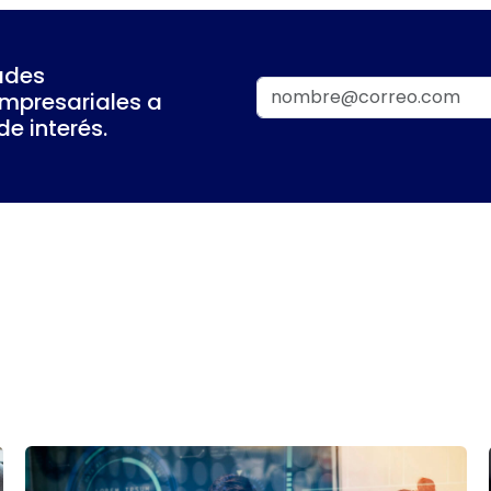
ades
empresariales a
e interés.