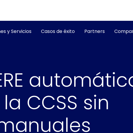
es y Servicios
Casos de éxito
Partners
Compañ
ERE automátic
la CCSS sin
 manuales