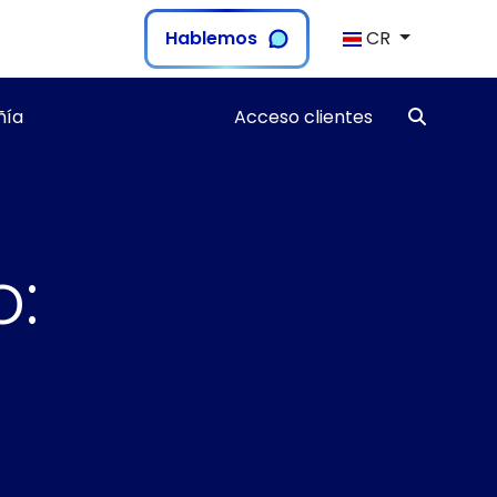
Hablemos
CR
ía
Acceso clientes
o: