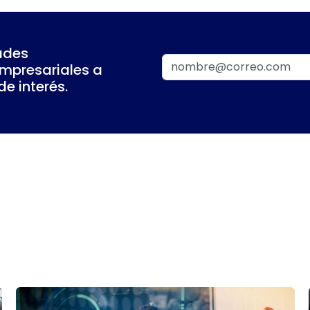
ades
empresariales a
e interés.