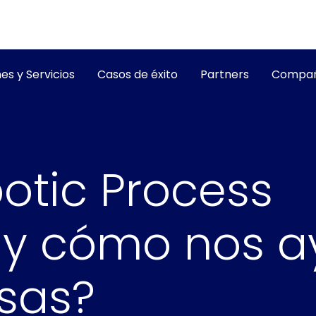
es y Servicios
Casos de éxito
Partners
Compañ
otic Process
 y cómo nos 
sas?