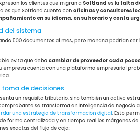
expresan los clientes que migran a
Softland
es la
falta d
ia es que Softland cuenta con
oficinas y consultores lo
pañamiento en su idioma, en su horario y con la urg
ad del sistema
ando 500 documentos al mes, pero mañana podrían ser 5.
lable evita que deba
cambiar de proveedor cada poco
, su empresa cuenta con una plataforma empresarial pro
ica.
la toma de decisiones
senta un requisito tributario, sino también un activo est
comprobante se transforma en inteligencia de negocio 
ordar una estrategia de transformación digital
. Esto perm
r de forma centralizada y en tiempo real los márgenes de 
es exactas del flujo de caja.: