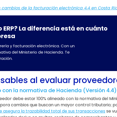
 cambios de la facturación electrónica 4.4 en Costa Ri
 ERP? La diferencia está en cuánto
presa
rería y facturación electrónica. Con un
mativa del Ministerio de Hacienda. Te
ación.
sables al evaluar proveedor
 con la normativa de Hacienda (Versión 4.4)
veedor debe estar 100% alineado con la normativa del Mini
orpora cambios que buscan un mayor control tributario; po
e asegura la trazabilidad total de sus transacciones
se vu