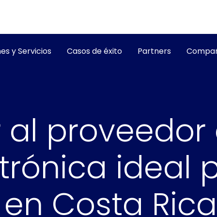
es y Servicios
Casos de éxito
Partners
Compañ
 al proveedor
trónica ideal 
en Costa Rica