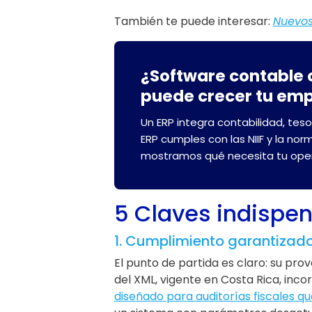
También te puede interesar:
Nuevos
¿Software contable o
puede crecer tu em
Un ERP integra contabilidad, teso
ERP cumples con las NIIF y la nor
mostramos qué necesita tu oper
5 Claves indispen
1. Cumplimiento garantizado
El punto de partida es claro: su pro
del XML, vigente en Costa Rica, inc
diseñado para auditorías fiscales qu