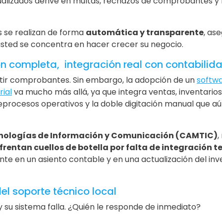
lizados derive en multas, rechazos de comprobantes y 
es se realizan de forma
automática y transparente
, as
usted se concentra en hacer crecer su negocio.
ón completa, integración real con contabilid
itir comprobantes. Sin embargo, la adopción de un
softwa
ial
va mucho más allá, ya que integra ventas, inventarios
reprocesos operativos y la doble digitación manual que 
ologías de Información y Comunicación (CAMTIC)
,
frentan cuellos de botella por falta de integración 
e en un asiento contable y en una actualización del inve
el soporte técnico local
 su sistema falla. ¿Quién le responde de inmediato?