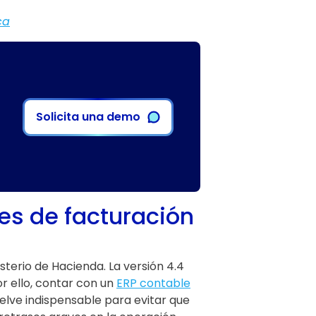
ca
Solicita una demo
es de facturación
sterio de Hacienda. La versión 4.4
r ello, contar con un
ERP contable
elve indispensable para evitar que