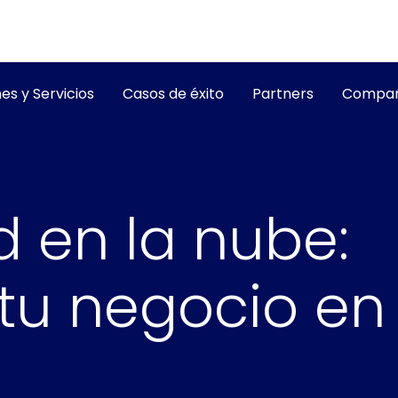
es y Servicios
Casos de éxito
Partners
Compañ
d en la nube:
tu negocio en