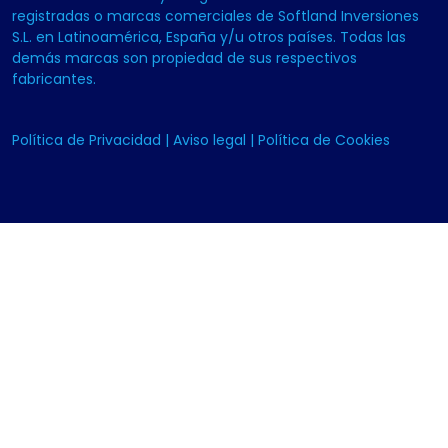
registradas o marcas comerciales de Softland Inversiones
S.L. en Latinoamérica, España y/u otros países. Todas las
demás marcas son propiedad de sus respectivos
fabricantes.
Política de Privacidad
|
Aviso legal
|
Política de Cookies