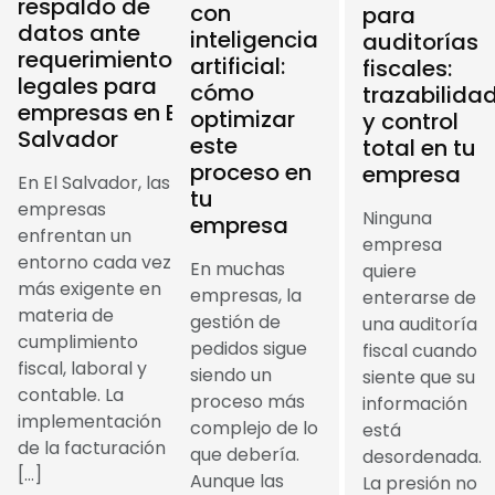
respaldo de
con
para
datos ante
inteligencia
auditorías
requerimientos
artificial:
fiscales:
legales para
cómo
trazabilida
empresas en El
optimizar
y control
Salvador
este
total en tu
proceso en
empresa
En El Salvador, las
tu
empresas
Ninguna
empresa
enfrentan un
empresa
entorno cada vez
En muchas
quiere
más exigente en
empresas, la
enterarse de
materia de
gestión de
una auditoría
cumplimiento
pedidos sigue
fiscal cuando
fiscal, laboral y
siendo un
siente que su
contable. La
proceso más
información
implementación
complejo de lo
está
de la facturación
que debería.
desordenada.
[…]
Aunque las
La presión no