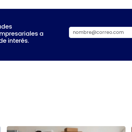
ades
empresariales a
e interés.