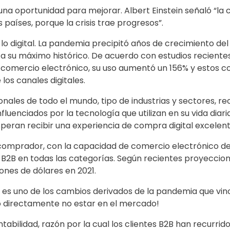
na oportunidad para mejorar. Albert Einstein señaló “la c
 países, porque la crisis trae progresos”.
lo digital. La pandemia precipitó años de crecimiento del
 a su máximo histórico. De acuerdo con estudios recientes
l comercio electrónico, su uso aumentó un 156% y estos 
los canales digitales.
onales de todo el mundo, tipo de industrias y sectores, r
fluenciados por la tecnología que utilizan en su vida dia
eran recibir una experiencia de compra digital excelent
l comprador, con la capacidad de comercio electrónico d
2B en todas las categorías. Según recientes proyeccion
lones de dólares en 2021.
es uno de los cambios derivados de la pandemia que vino
o directamente no estar en el mercado!
tabilidad, razón por la cual los clientes B2B han recurrido 