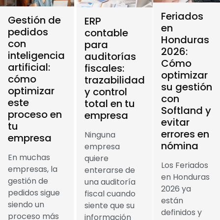
Feriados
Gestión de
ERP
en
pedidos
contable
Honduras
con
para
2026:
inteligencia
auditorías
Cómo
artificial:
fiscales:
optimizar
cómo
trazabilidad
su gestión
optimizar
y control
con
este
total en tu
Softland y
proceso en
empresa
evitar
tu
errores en
Ninguna
empresa
nómina
empresa
En muchas
quiere
Los Feriados
empresas, la
enterarse de
en Honduras
gestión de
una auditoría
2026 ya
pedidos sigue
fiscal cuando
están
siendo un
siente que su
definidos y
proceso más
información