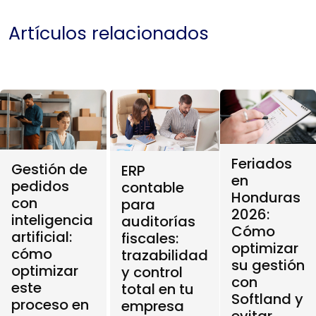
Artículos relacionados
Feriados
Gestión de
ERP
en
pedidos
contable
Honduras
con
para
2026:
inteligencia
auditorías
Cómo
artificial:
fiscales:
optimizar
cómo
trazabilidad
su gestión
optimizar
y control
con
este
total en tu
Softland y
proceso en
empresa
evitar