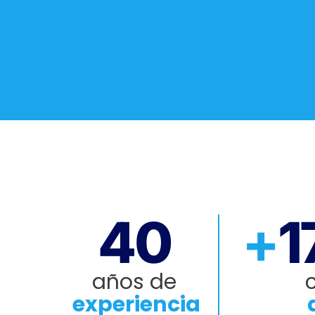
40
+
1
años de
c
experiencia
a