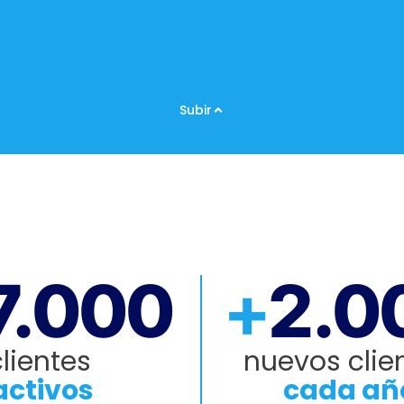
Subir
7.000
+
2.0
lientes
nuevos clie
ctivos
cada añ