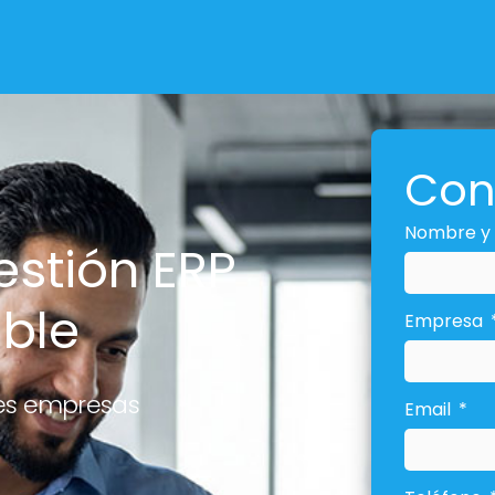
Con
Nombre y 
estión ERP
able
Empresa
es empresas
Email