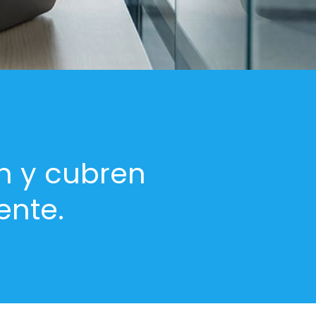
n y cubren
ente.