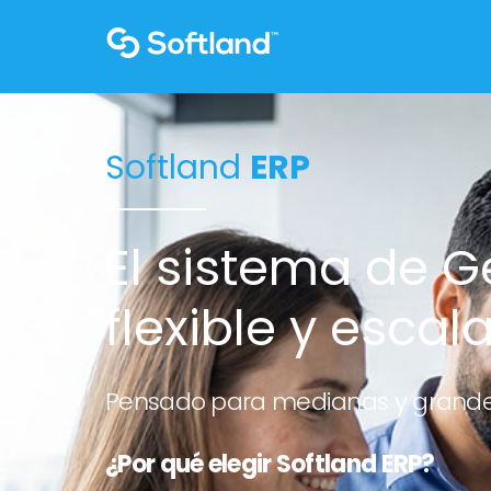
Softland
ERP
El sistema de G
flexible y escal
Pensado para medianas y grand
¿Por qué elegir Softland ERP?