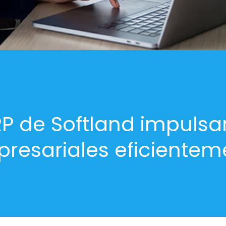
RP de Softland impulsa
resariales eficientem