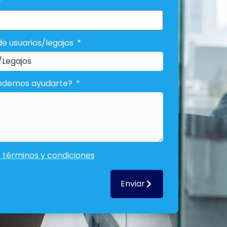
de usuarios/legajos
podemos ayudarte?
o
términos y condiciones
Enviar