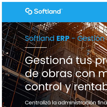
Softland
ERP
- Gestión
Gestioná tus p
de obras con 
control y rentab
Centralizá la administración fina