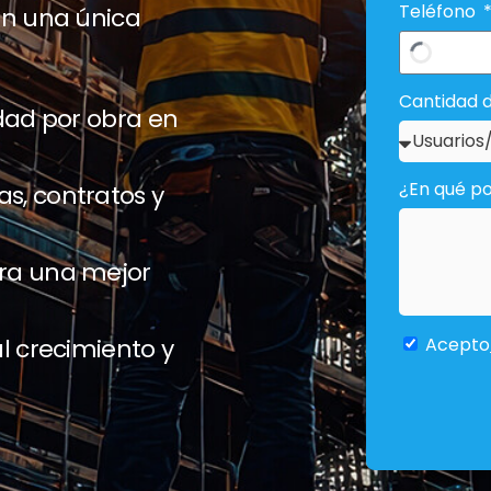
Teléfono
n una única
Cantidad d
idad por obra en
¿En qué p
s, contratos y
ara una mejor
al crecimiento y
Acepto