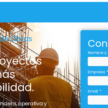
 de Obras
Con
Nombre y 
royectos
más
Empresa
ilidad.
Email
nciera, operativa y