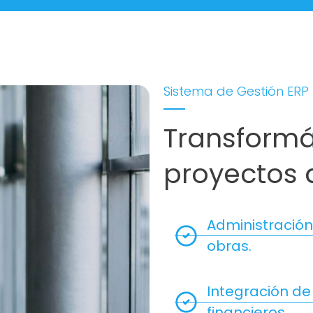
Sistema de Gestión ERP
Transformá
proyectos 
Administración
obras.
Integración de
financieros.