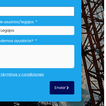
e usuarios/legajos
odemos ayudarte?
términos y condiciones
Enviar