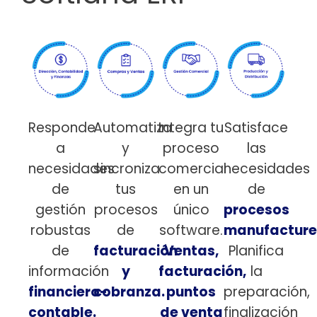
Responde
Automatiza
Integra tu
Satisface
a
y
proceso
las
necesidades
sincroniza
comercial
necesidades
de
tus
en un
de
gestión
procesos
único
procesos
robustas
de
software.
manufacture
de
facturación
Ventas,
Planifica
información
y
facturación,
la
financiero-
cobranza.
puntos
preparación,
contable.
de venta
finalización