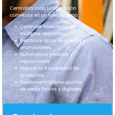
Centralizá toda tu operación
comercial en un solo sistema.
Controlar inventarios en
múltiples depósitos.
Gestionar listas de precios y
promociones.
Automatizar pedidos y
reposiciones.
Mejorar la trazabilidad de
productos.
Gestionar múltiples puntos
de venta físicos y digitales.