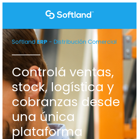
Softland
ERP
- Distribución Comercial
Controlá ventas,
stock, logística y
cobranzas desde
una única
plataforma